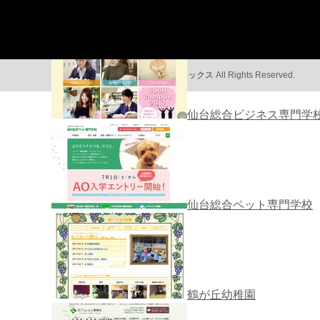
ハーネル仙台ランディン
Copyright ©
株式会社マジカルリミックス
All Rights Reserved.
仙台総合ビジネス専門学
仙台総合ペット専門学校
鶴が丘幼稚園