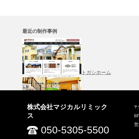
最近の制作事例
トガシホーム
株式会社マジカルリミック
〒
山達工業
ス
6
営
050-5305-5500