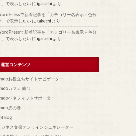
け」で表示したい
に
igarashi
より
WordPressで新着記事を「カテゴリー名表示＋色分
け」で表示したい
に
takechi
より
WordPressで新着記事を「カテゴリー名表示＋色分
け」で表示したい
に
igarashi
より
運営コンテンツ
Jimdoお役立ちサイトナビゲーター
imdoカフェ 仙台
Jimdoベネフィットサポーター
imdo虎の巻
otalog
ビジネス文書オンラインジェネレーター