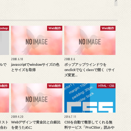
oshop
Web制作
Web制作
2008.6.18
2008.8.6
ールで
javascriptでwindowサイズの色
ポップアップウインドウを
とサイズを取得
onclickでなくclassで開く（サイ
ズ変更…
eb制作
Web制作
HTML・CSS
2009.4.20
2016.7.11
リスト
Webデザインで黄金比と白銀比
CSSを自動で整形してくれる無
に合わ
を使うために
料サービス「ProCSSor」読みや