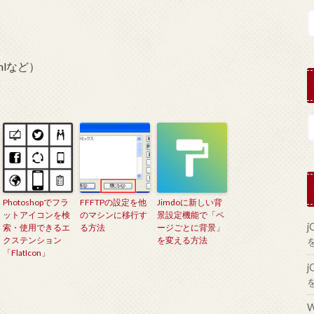
xmlなど）
Photoshopでフラ
FFFTPの設定を他
Jimdoに新しい背
ットアイコンを検
のマシンに移行す
景設定機能で「ペ
索・使用できるエ
る方法
ージごとに背景」
クステンション
を変える方法
「FlatIcon」