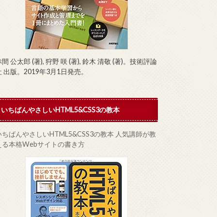
間 公太郎 (著), 狩野 咲 (著), 鈴木 清敬 (著)。技術評論
社 出版。2019年3月1日発売。
いちばんやさしいHTML5&CSS3の教本
いちばんやさしいHTML5&CSS3の教本 人気講師が教
える本格Webサイトの書き方