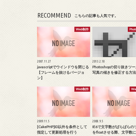
RECOMMEND
こちらの記事も人気です。
Web制作
Phot
2007.11.27
2013.2.18
javascriptでウインドウを閉じる
Photoshopの切り抜きツ
【フレームを抜けるバージョ
写真の傾きを修正する方法
ン】
Web制作
W
2009.11.5
2008.9.5
[CakePHP]ID以外を条件として
IE6で文字数がばらばらの
指定して更新処理を行う
をfloatさせる際、文字数