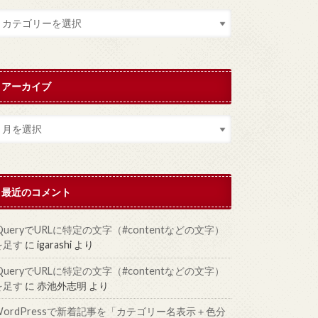
アーカイブ
最近のコメント
jQueryでURLに特定の文字（#contentなどの文字）
を足す
に
igarashi
より
jQueryでURLに特定の文字（#contentなどの文字）
を足す
に
赤池外志明
より
WordPressで新着記事を「カテゴリー名表示＋色分