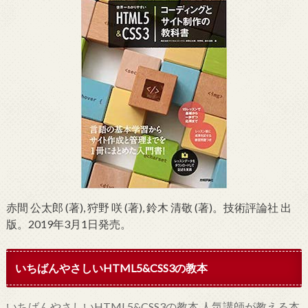
赤間 公太郎 (著), 狩野 咲 (著), 鈴木 清敬 (著)。技術評論社 出
版。2019年3月1日発売。
いちばんやさしいHTML5&CSS3の教本
いちばんやさしいHTML5&CSS3の教本 人気講師が教える本