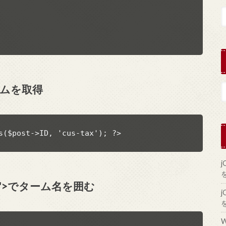
ームを取得
s($post->ID, 'cus-tax'); ?>
グ名">でターム名を囲む