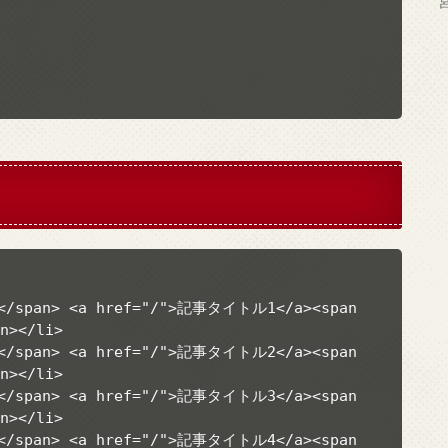
></li>

></li>

></li>
