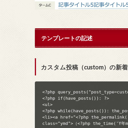
テンプレートの記述
カスタム投稿（custom）の新
<?php query_posts("post_type=cust
<?php if(have_posts()): ?>

<ul>

<?php while(have_posts()): the_pos
<li><a href="<?php the_permalink(
class="ymd">（<?php the_time('Y年