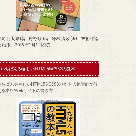
間 公太郎 (著), 狩野 咲 (著), 鈴木 清敬 (著)。技術評論
社 出版。2019年3月1日発売。
いちばんやさしいHTML5&CSS3の教本
いちばんやさしいHTML5&CSS3の教本 人気講師が教
える本格Webサイトの書き方