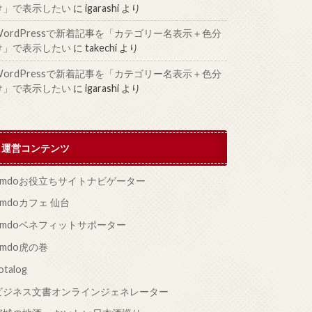
け」で表示したい
に
igarashi
より
WordPressで新着記事を「カテゴリー名表示＋色分
け」で表示したい
に
takechi
より
WordPressで新着記事を「カテゴリー名表示＋色分
け」で表示したい
に
igarashi
より
運営コンテンツ
Jimdoお役立ちサイトナビゲーター
imdoカフェ 仙台
Jimdoベネフィットサポーター
imdo虎の巻
otalog
ビジネス文書オンラインジェネレーター