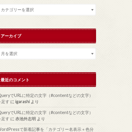
アーカイブ
最近のコメント
jQueryでURLに特定の文字（#contentなどの文字）
を足す
に
igarashi
より
jQueryでURLに特定の文字（#contentなどの文字）
を足す
に
赤池外志明
より
WordPressで新着記事を「カテゴリー名表示＋色分