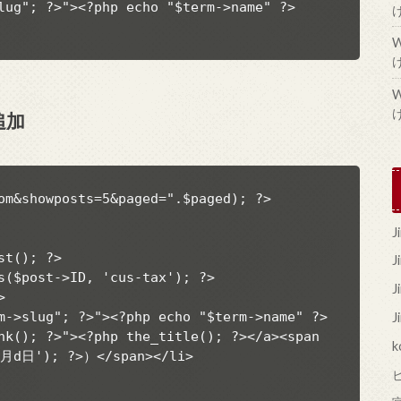
lug"; ?>"><?php echo "$term->name" ?>
追加
om&showposts=5&paged=".$paged); ?>

t(); ?>

J
s($post->ID, 'cus-tax'); ?>



m->slug"; ?>"><?php echo "$term->name" ?>
J
nk(); ?>"><?php the_title(); ?></a><span 
k
m月d日'); ?>）</span></li>
