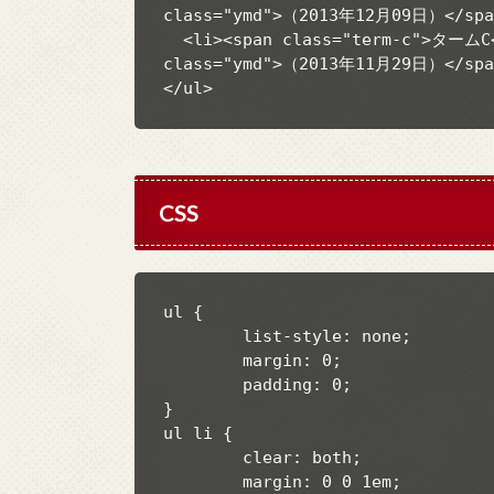
class="ymd">（2013年12月09日）</span
  <li><span class="term-c">タームC</span> <a href="/">記事タイトル5</a><span 
class="ymd">（2013年11月29日）</span
</ul>
CSS
ul {

	list-style: none;

	margin: 0;

	padding: 0;

}

ul li {

	clear: both;

	margin: 0 0 1em;
