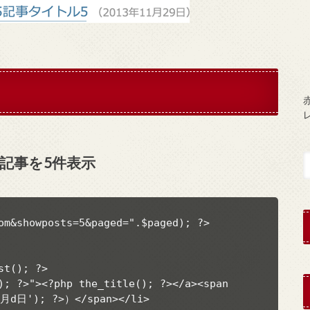
赤
着記事を5件表示
om&showposts=5&paged=".$paged); ?>

t(); ?>

); ?>"><?php the_title(); ?></a><span 
m月d日'); ?>）</span></li>
