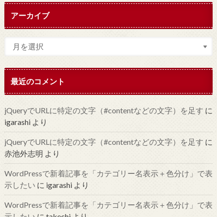
アーカイブ
最近のコメント
jQueryでURLに特定の文字（#contentなどの文字）を足す
に
igarashi
より
jQueryでURLに特定の文字（#contentなどの文字）を足す
に
赤池外志明
より
WordPressで新着記事を「カテゴリー名表示＋色分け」で表
示したい
に
igarashi
より
WordPressで新着記事を「カテゴリー名表示＋色分け」で表
示したい
に
takechi
より