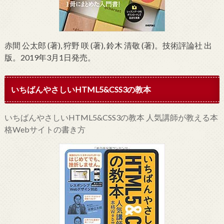
赤間 公太郎 (著), 狩野 咲 (著), 鈴木 清敬 (著)。技術評論社 出
版。2019年3月1日発売。
いちばんやさしいHTML5&CSS3の教本
いちばんやさしいHTML5&CSS3の教本 人気講師が教える本
格Webサイトの書き方