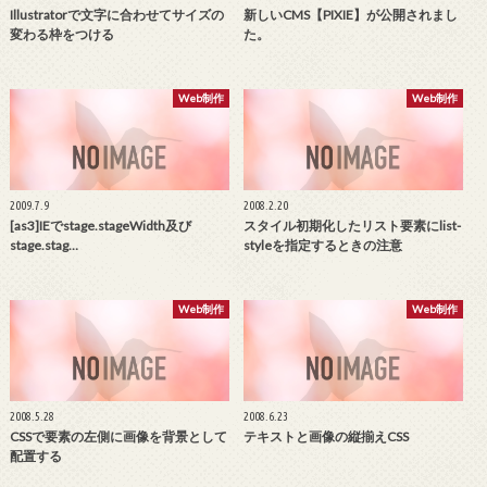
Illustratorで文字に合わせてサイズの
新しいCMS【PIXIE】が公開されまし
変わる枠をつける
た。
Web制作
Web制作
2009.7.9
2008.2.20
[as3]IEでstage.stageWidth及び
スタイル初期化したリスト要素にlist-
stage.stag…
styleを指定するときの注意
Web制作
Web制作
2008.5.28
2008.6.23
CSSで要素の左側に画像を背景として
テキストと画像の縦揃えCSS
配置する